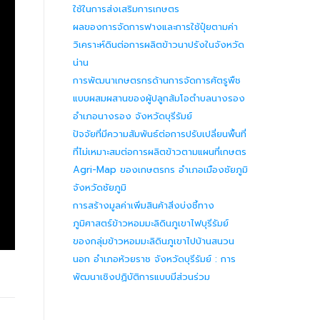
ใช้ในการส่งเสริมการเกษตร
ผลของการจัดการฟางและการใช้ปุ๋ยตามค่า
วิเคราะห์ดินต่อการผลิตข้าวนาปรังในจังหวัด
น่าน
การพัฒนาเกษตรกรด้านการจัดการศัตรูพืช
แบบผสมผสานของผู้ปลูกส้มโอตำบลนางรอง
อำเภอนางรอง จังหวัดบุรีรัมย์
ปัจจัยที่มีความสัมพันธ์ต่อการปรับเปลี่ยนพื้นที่
ที่ไม่เหมาะสมต่อการผลิตข้าวตามแผนที่เกษตร
Agri-Map ของเกษตรกร อำเภอเมืองชัยภูมิ
จังหวัดชัยภูมิ
การสร้างมูลค่าเพิ่มสินค้าสิ่งบ่งชี้ทาง
ภูมิศาสตร์ข้าวหอมมะลิดินภูเขาไฟบุรีรัมย์
ของกลุ่มข้าวหอมมะลิดินภูเขาไปบ้านสนวน
นอก อำเภอห้วยราช จังหวัดบุรีรัมย์ : การ
พัฒนาเชิงปฏิบัติการแบบมีส่วนร่วม