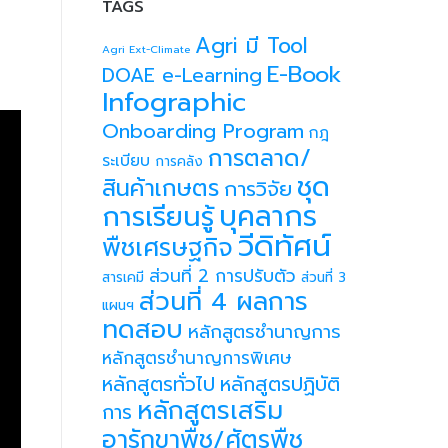
TAGS
Agri มี Tool
Agri Ext-Climate
E-Book
DOAE e-Learning
Infographic
Onboarding Program
กฎ
การตลาด/
ระเบียบ
การคลัง
ชุด
สินค้าเกษตร
การวิจัย
บุคลากร
การเรียนรู้
วีดิทัศน์
พืชเศรษฐกิจ
ส่วนที่ 2 การปรับตัว
สารเคมี
ส่วนที่ 3
ส่วนที่ 4 ผลการ
แผนฯ
ทดสอบ
หลักสูตรชำนาญการ
หลักสูตรชำนาญการพิเศษ
หลักสูตรทั่วไป
หลักสูตรปฏิบัติ
หลักสูตรเสริม
การ
อารักขาพืช/ศัตรูพืช