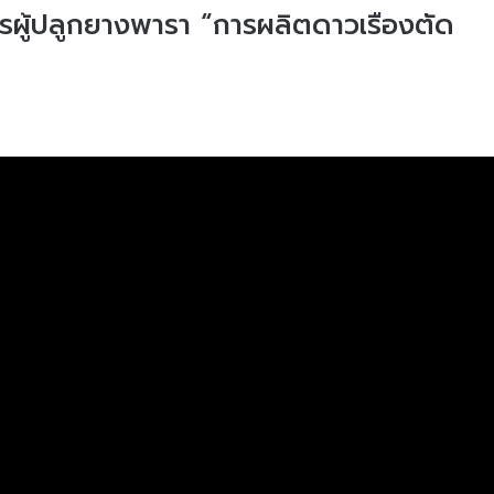
กรผู้ปลูกยางพารา “การผลิตดาวเรืองตัด