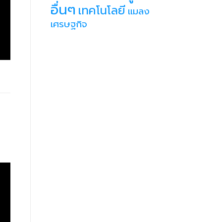
อื่นๆ
เทคโนโลยี
แมลง
เศรษฐกิจ