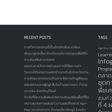
RECENT POSTS
TAGS
การทำการเกษตรที่เป็นมิตรกับสิ่งแวดล้อม
Agri Ext-Cl
พัฒนาสูตรเชื้อราไตรโคเดอร์มาชนิดผงเพื่อใช้ใน
Learni
Info
การส่งเสริมการเกษตร
ผลของการจัดการฟางและการใช้ปุ๋ยตามค่า
Progr
วิเคราะห์ดินต่อการผลิตข้าวนาปรังในจังหวัดน่าน
ตลาด
การพัฒนาเกษตรกรด้านการจัดการศัตรูพืชแบบ
ชุดกา
ผสมผสานของผู้ปลูกส้มโอตำบลนางรอง อำเภอ
พืชเ
นางรอง จังหวัดบุรีรัมย์
ปัจจัยที่มีความสัมพันธ์ต่อการปรับเปลี่ยนพื้นที่ที่ไม่
ส่วนที่ 
ที่ 
เหมาะสมต่อการผลิตข้าวตามแผนที่เกษตร Agri-
Map ของเกษตรกร อำเภอเมืองชัยภูมิ จังหวัด