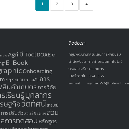
1
2
3
4
ติดต่อเรา
Agri มี Tool
DOAE e-
กลุ่มพัฒนาเทคโนโลยีการฝึกอบรม
imate
E-Book
ng
สำนักพัฒนาการถ่ายทอดเทคโนโลยี
graphic
กรมส่งเสริมการเกษตร
Onboarding
เบอร์ภายใน : 364 , 365
การ
am
กฎ ระเบียบ
การคลัง
e-mail : agritech52@hotmail.co
/สินค้าเกษตร
การวิจัย
บุคลากร
รเรียนรู้
วีดิทัศน์
ศรษฐกิจ
สารเคมี
ส่วน
2 การปรับตัว
ส่วนที่ 3 แผนฯ
4 ผลการทดสอบ
หลักสูตร