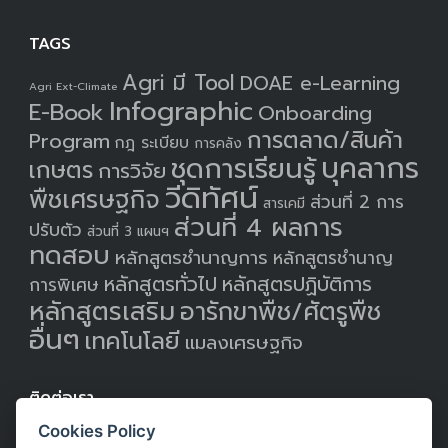
TAGS
Agri มี Tool
DOAE e-Learning
Agri Ext-Climate
Infographic
E-Book
Onboarding
การตลาด/สินค้า
Program
กฎ ระเบียบ
การคลัง
บุคลากร
ชุดการเรียนรู้
เกษตร
การวิจัย
วีดิทัศน์
พืชเศรษฐกิจ
ส่วนที่ 2 การ
สารเคมี
ส่วนที่ 4 ผลการ
ปรับตัว
ส่วนที่ 3 แผนฯ
ทดสอบ
หลักสูตรชำนาญการ
หลักสูตรชำนาญ
หลักสูตรทั่วไป
หลักสูตรปฏิบัติการ
การพิเศษ
หลักสูตรเสริม
อารักขาพืช/ศัตรูพืช
อื่นๆ
เทคโนโลยี
แมลงเศรษฐกิจ
ติดต่อเรา
Cookies Policy
กลุ่มพัฒนาเทคโนโลยีการฝึกอบรม