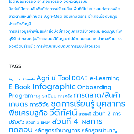
โอตำบลนางรอง อำเภอนางรอง จังหวัดบุรีรัมย์
ปัจจัยที่มีความสัมพันธ์ต่อการปรับเปลี่ยนพื้นที่ที่ไม่เหมาะสมต่อการผลิต
ข้าวตามแผนที่เกษตร Agri-Map ของเกษตรกร อำเภอเมืองชัยภูมิ
จังหวัดชัยภูมิ
การสร้างมูลค่าเพิ่มสินค้าสิ่งบ่งชี้ทางภูมิศาสตร์ข้าวหอมมะลิดินภูเขาไฟ
บุรีรัมย์ ของกลุ่มข้าวหอมมะลิดินภูเขาไปบ้านสนวนนอก อำเภอห้วยราช
จังหวัดบุรีรัมย์ : การพัฒนาเชิงปฏิบัติการแบบมีส่วนร่วม
TAGS
Agri มี Tool
DOAE e-Learning
Agri Ext-Climate
Infographic
E-Book
Onboarding
การตลาด/สินค้า
Program
กฎ ระเบียบ
การคลัง
บุคลากร
ชุดการเรียนรู้
เกษตร
การวิจัย
วีดิทัศน์
พืชเศรษฐกิจ
ส่วนที่ 2 การ
สารเคมี
ส่วนที่ 4 ผลการ
ปรับตัว
ส่วนที่ 3 แผนฯ
ทดสอบ
หลักสูตรชำนาญการ
หลักสูตรชำนาญ