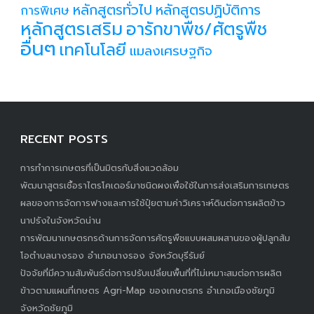
หลักสูตรทั่วไป
หลักสูตรปฏิบัติการ
การพิเศษ
หลักสูตรเสริม
อารักขาพืช/ศัตรูพืช
อื่นๆ
เทคโนโลยี
แมลงเศรษฐกิจ
RECENT POSTS
การทำการเกษตรที่เป็นมิตรกับสิ่งแวดล้อม
พัฒนาสูตรเชื้อราไตรโคเดอร์มาชนิดผงเพื่อใช้ในการส่งเสริมการเกษตร
ผลของการจัดการฟางและการใช้ปุ๋ยตามค่าวิเคราะห์ดินต่อการผลิตข้าว
นาปรังในจังหวัดน่าน
การพัฒนาเกษตรกรด้านการจัดการศัตรูพืชแบบผสมผสานของผู้ปลูกส้ม
โอตำบลนางรอง อำเภอนางรอง จังหวัดบุรีรัมย์
ปัจจัยที่มีความสัมพันธ์ต่อการปรับเปลี่ยนพื้นที่ที่ไม่เหมาะสมต่อการผลิต
ข้าวตามแผนที่เกษตร Agri-Map ของเกษตรกร อำเภอเมืองชัยภูมิ
จังหวัดชัยภูมิ