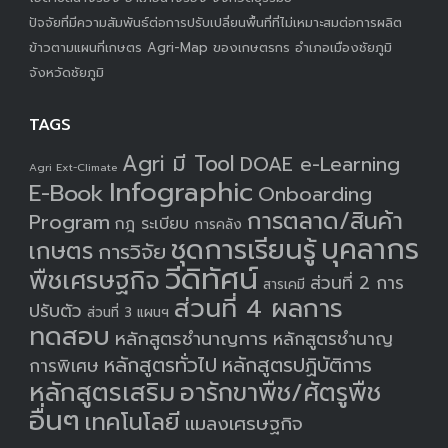
ปัจจัยที่มีความสัมพันธ์ต่อการปรับเปลี่ยนพื้นที่ที่ไม่เหมาะสมต่อการผลิต
ข้าวตามแผนที่เกษตร Agri-Map ของเกษตรกร อำเภอเมืองชัยภูมิ
จังหวัดชัยภูมิ
TAGS
Agri มี Tool
DOAE e-Learning
Agri Ext-Climate
Infographic
E-Book
Onboarding
การตลาด/สินค้า
Program
กฎ ระเบียบ
การคลัง
บุคลากร
ชุดการเรียนรู้
เกษตร
การวิจัย
วีดิทัศน์
พืชเศรษฐกิจ
ส่วนที่ 2 การ
สารเคมี
ส่วนที่ 4 ผลการ
ปรับตัว
ส่วนที่ 3 แผนฯ
ทดสอบ
หลักสูตรชำนาญการ
หลักสูตรชำนาญ
หลักสูตรทั่วไป
หลักสูตรปฏิบัติการ
การพิเศษ
หลักสูตรเสริม
อารักขาพืช/ศัตรูพืช
อื่นๆ
เทคโนโลยี
แมลงเศรษฐกิจ