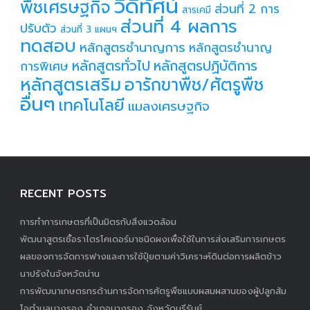
วีดิทัศน์
พืชเศรษฐกิจ
ส่วนที่ 2 การ
สารเคมี
ส่วนที่ 4 ผลการ
ปรับตัว
ส่วนที่ 3 แผนฯ
ทดสอบ
หลักสูตรชำนาญการ
หลักสูตรชำนาญ
หลักสูตรทั่วไป
หลักสูตรปฏิบัติการ
การพิเศษ
หลักสูตรเสริม
อารักขาพืช/ศัตรูพืช
อื่นๆ
เทคโนโลยี
แมลงเศรษฐกิจ
RECENT POSTS
การทำการเกษตรที่เป็นมิตรกับสิ่งแวดล้อม
พัฒนาสูตรเชื้อราไตรโคเดอร์มาชนิดผงเพื่อใช้ในการส่งเสริมการเกษตร
ผลของการจัดการฟางและการใช้ปุ๋ยตามค่าวิเคราะห์ดินต่อการผลิตข้าว
นาปรังในจังหวัดน่าน
การพัฒนาเกษตรกรด้านการจัดการศัตรูพืชแบบผสมผสานของผู้ปลูกส้ม
โอตำบลนางรอง อำเภอนางรอง จังหวัดบุรีรัมย์