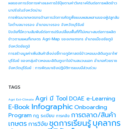
ผลของการจัดการฟางและการใช้ปุ๋ยตามค่าวิเคราะห์ดินต่อการผลิตข้าว
นาปรังในจังหวัดน่าน
การพัฒนาเกษตรกรด้านการจัดการศัตรูพืชแบบผสมผสานของผู้ปลูกส้ม
โอตำบลนางรอง อำเภอนางรอง จังหวัดบุรีรัมย์
ปัจจัยที่มีความสัมพันธ์ต่อการปรับเปลี่ยนพื้นที่ที่ไม่เหมาะสมต่อการผลิต
ข้าวตามแผนที่เกษตร Agri-Map ของเกษตรกร อำเภอเมืองชัยภูมิ
จังหวัดชัยภูมิ
การสร้างมูลค่าเพิ่มสินค้าสิ่งบ่งชี้ทางภูมิศาสตร์ข้าวหอมมะลิดินภูเขาไฟ
บุรีรัมย์ ของกลุ่มข้าวหอมมะลิดินภูเขาไปบ้านสนวนนอก อำเภอห้วยราช
จังหวัดบุรีรัมย์ : การพัฒนาเชิงปฏิบัติการแบบมีส่วนร่วม
TAGS
Agri มี Tool
DOAE e-Learning
Agri Ext-Climate
Infographic
E-Book
Onboarding
การตลาด/สินค้า
Program
กฎ ระเบียบ
การคลัง
บุคลากร
ชุดการเรียนรู้
เกษตร
การวิจัย